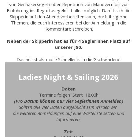
von Gennakersegeln über Repetition von Manövern bis zur
Einführung ins Regattasegeln ist alles möglich. Damit sich die
Skipperin auf den Abend vorbereiten kann, dürft ihr gerne
Themen, die euch interessieren bei der Anmeldung in die
Kommentare schreiben.
Neben der Skipperin hat es für 4 Seglerinnen Platz auf
unserer J80.
Das heisst also «die Schneller isch die Gschwinder»!
Ladies Night & Sailing 2026
Daten
Termine folgen Start 18.00h
(Pro Datum können nur vier Seglerinnen Anmelden)
Sollten alle vier Daten ausgebucht sein werden wir
die weiteren Anmeldungen auf eine Warteliste setzen und
Informieren.
Zeit