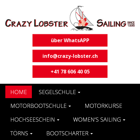
über WhatsAPP
info@crazy-lobster.ch
+41 78 606 40 05
HOME
SEGELSCHULE
MOTORBOOTSCHULE
MOTORKURSE
HOCHSEESCHEIN
WOMEN‘S SAILING
TÖRNS
BOOTSCHARTER