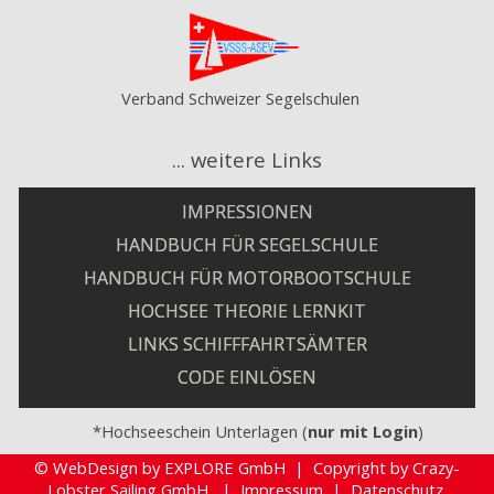
Verband Schweizer Segelschulen
... weitere Links
IMPRESSIONEN
HANDBUCH FÜR SEGELSCHULE
HANDBUCH FÜR MOTORBOOTSCHULE
HOCHSEE THEORIE LERNKIT
LINKS SCHIFFFAHRTSÄMTER
CODE EINLÖSEN
*Hochseeschein Unterlagen (
nur mit Login
)
©
WebDesign by EXPLORE GmbH
|
Copyright by Crazy-
Lobster Sailing GmbH |
Impressum
|
Datenschutz