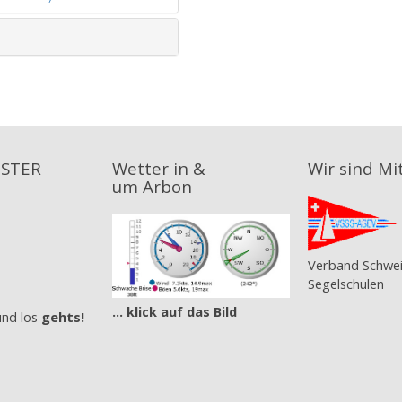
BSTER
Wetter in &
Wir sind Mi
um Arbon
Verband Schwei
Segelschulen
... klick auf das Bild
und los
gehts!